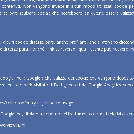
e di contenuti. Non vengono invece in alcun modo utilizzati cookie per
di terze parti (pulsanti social) che potrebbero da queste essere utiliz
ti alcuni cookie di terze parti, anche profilanti, che si attivano clicc
kie di terze parti, nonché i link attraverso i quali l’utente può ricevere 
da Google Inc. (“Google”) che utilizza dei cookie che vengono depositat
ilizzo del sito web visitato. I Dati generati da Google Analytics so
es/collection/analyticsjs/cookie-usage
Google Inc., titolare autonomo del trattamento dei dati relativi al serviz
overview.html