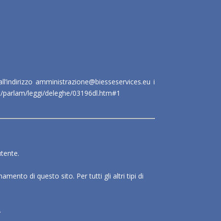
all’indirizzo amministrazione@biesseservices.eu i
t/parlam/leggi/deleghe/03196dl.htm#1
utente.
to di questo sito. Per tutti gli altri tipi di
.