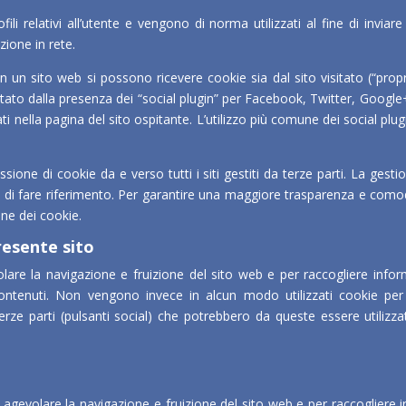
ili relativi all’utente e vengono di norma utilizzati al fine di inviar
zione in rete.
 un sito web si possono ricevere cookie sia dal sito visitato (“propriet
ato dalla presenza dei “social plugin” per Facebook, Twitter, Google+ e 
i nella pagina del sito ospitante. L’utilizzo più comune dei social plug
ione di cookie da e verso tutti i siti gestiti da terze parti. La gesti
ga di fare riferimento. Per garantire una maggiore trasparenza e comodi
one dei cookie.
resente sito
volare la navigazione e fruizione del sito web e per raccogliere inf
 contenuti. Non vengono invece in alcun modo utilizzati cookie per 
di terze parti (pulsanti social) che potrebbero da queste essere utiliz
re e agevolare la navigazione e fruizione del sito web e per raccoglier