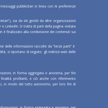
e messaggi pubblicitari in linea con le preferenze
ari”), sia da siti gestiti da altre organizzazioni
LinkedIn. Si tratta di parti della pagina visitata
in è finalizzato alla condivisione dei contenuti sui
one delle informazioni raccolte da “terze parti” è
tà, si riportano di seguito gli indirizzi web delle
ormazioni, in forma aggregata e anonima, per fini
finalità profilanti, e ciò anche con riferimento
zati, in modo del tutto autonomo, per loro fini di
e informazioni, in forma aggregata e anonima, per