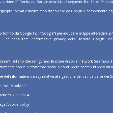
izzazione IP fornita da Google descritta al seguente link:
https://supp
/gaoptout?hl=it
è inoltre reso disponibile da Google il componente agg
izio fornito da Google Inc. (“Google”) per includere mappe interattive a
. Per consultare l’informativa privacy della società Google Inc.
 presenti sul sito che raffigurano le icone di social network (esempio
ettamente con le piattaforme social o condividere contenuti presenti n
e dell’informativa privacy relativa alla gestione dei dati da parte dei Soc
m/help/cookies/
/articles/20170514
egal/cookie-policy