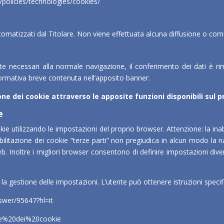
it/policies/technologies/cookies/
tomatizzati dal Titolare. Non viene effettuata alcuna diffusione o co
te necessari alla normale navigazione, il conferimento dei dati è rim
formativa breve contenuta nell’apposito banner.
ione dei cookie attraverso le apposite funzioni disponibili sul 
e
e utilizzando le impostazioni del proprio browser. Attenzione: la inabi
bilitazione dei cookie “terze parti” non pregiudica in alcun modo la n
eb. Inoltre i migliori browser consentono di definire impostazioni divers
 gestione delle impostazioni. L’utente può ottenere istruzioni specific
swer/95647?hl=it
ione%20dei%20cookie