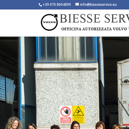
+39 075 8004899
info@biesseservice.eu