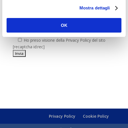
Mostra dettagli
OK
Ho preso visione della Privacy Policy del sito
[recaptcha id:rec]
Keyboard shortcuts
Image may be subject to copyright
Terms
BiesseServices
Via G.Di Vittorio – 06080
Privacy Policy
Cookie Policy
Ospedalicchio di Bastia Umbra (PG)
Tel./Fax +39 075 8004899