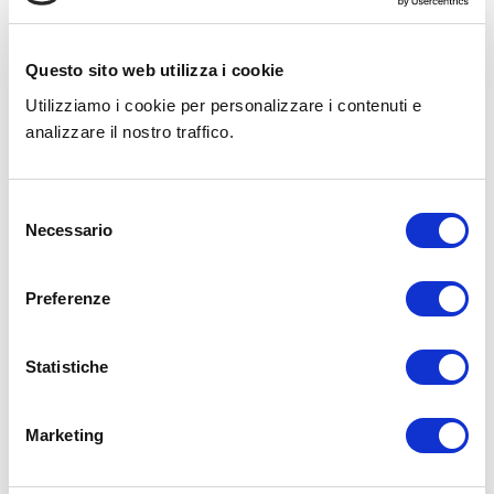
Ospedalicchio di Bastia Umbra (PG)
P.IVA
02068970546
Questo sito web utilizza i cookie

Tel./Fax +39 075 8004899
Utilizziamo i cookie per personalizzare i contenuti e
analizzare il nostro traffico.

Email – info@biesseservices.eu
Selezione
Il tuo nome (*)
Necessario
del
consenso
La tua email (*)
Preferenze
Oggetto (*)
Statistiche
Il tuo messaggio
Marketing