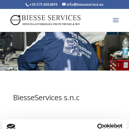
+39 075 8004899
info@biesseservice.eu
BiesseServices s.n.c

Via G.Di Vittorio – 06080